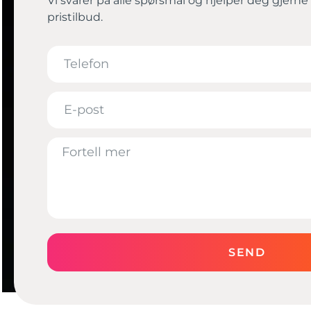
Vi svarer på alle spørsmål og hjelper deg gjern
pristilbud.
SEND