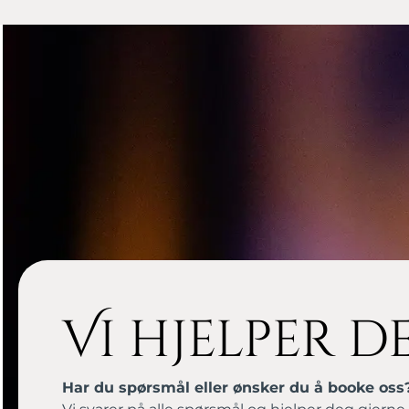
Vi hjelper d
Har du spørsmål eller ønsker du å booke oss