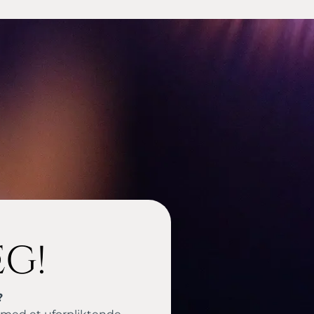
eg!
?