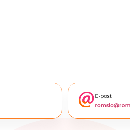
E-post
romslo@roms