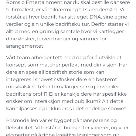
Romslo Entertainment når du skal bestille dansere
til firmafest, er vår tilnærming til skreddersøm. Vi
forstår at hver bedrift har sitt eget DNA, sine egne
verdier og sin unike bedriftskultur. Derfor starter vi
alltid med en grundig samtale hvor vi kartlegger
dine ønsker, forventninger og rammer for
arrangementet.
Vårt team arbeider tett med deg for å utvikle et
konsept som matcher perfekt med din visjon. Har
dere en spesiell bedriftshistorie som kan
integreres i showet? Ønsker dere en bestemt
musikalsk stil eller temafarger som gjenspeiler
bedriftens profil? Eller kanskje dere har spesifikke
ønsker om interaksjon med publikum? Alt dette
kan tilpasses og inkluderes i det endelige showet.
Prismodellen vår er bygget på transparens og
fleksibilitet. Vi forstår at budsjetter varierer, og vi er
eksperter på å finne kreative løsninger som gir