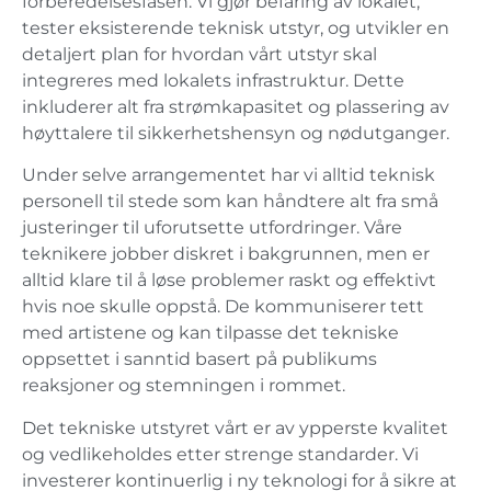
forberedelsesfasen. Vi gjør befaring av lokalet,
tester eksisterende teknisk utstyr, og utvikler en
detaljert plan for hvordan vårt utstyr skal
integreres med lokalets infrastruktur. Dette
inkluderer alt fra strømkapasitet og plassering av
høyttalere til sikkerhetshensyn og nødutganger.
Under selve arrangementet har vi alltid teknisk
personell til stede som kan håndtere alt fra små
justeringer til uforutsette utfordringer. Våre
teknikere jobber diskret i bakgrunnen, men er
alltid klare til å løse problemer raskt og effektivt
hvis noe skulle oppstå. De kommuniserer tett
med artistene og kan tilpasse det tekniske
oppsettet i sanntid basert på publikums
reaksjoner og stemningen i rommet.
Det tekniske utstyret vårt er av ypperste kvalitet
og vedlikeholdes etter strenge standarder. Vi
investerer kontinuerlig i ny teknologi for å sikre at