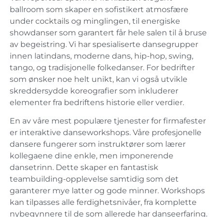
ballroom som skaper en sofistikert atmosfære
under cocktails og minglingen, til energiske
showdanser som garantert får hele salen til å bruse
av begeistring. Vi har spesialiserte dansegrupper
innen latindans, moderne dans, hip-hop, swing,
tango, og tradisjonelle folkedanser. For bedrifter
som ønsker noe helt unikt, kan vi også utvikle
skreddersydde koreografier som inkluderer
elementer fra bedriftens historie eller verdier.
En av våre mest populære tjenester for firmafester
er interaktive danseworkshops. Våre profesjonelle
dansere fungerer som instruktører som lærer
kollegaene dine enkle, men imponerende
dansetrinn. Dette skaper en fantastisk
teambuilding-opplevelse samtidig som det
garanterer mye latter og gode minner. Workshops
kan tilpasses alle ferdighetsnivåer, fra komplette
nybegynnere til de som allerede har danseerfaring.