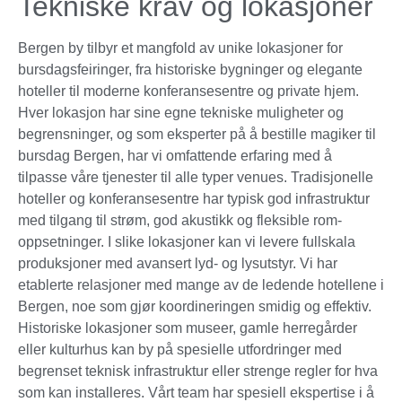
Tekniske krav og lokasjoner
Bergen by tilbyr et mangfold av unike lokasjoner for
bursdagsfeiringer, fra historiske bygninger og elegante
hoteller til moderne konferansesentre og private hjem.
Hver lokasjon har sine egne tekniske muligheter og
begrensninger, og som eksperter på å bestille magiker til
bursdag Bergen, har vi omfattende erfaring med å
tilpasse våre tjenester til alle typer venues. Tradisjonelle
hoteller og konferansesentre har typisk god infrastruktur
med tilgang til strøm, god akustikk og fleksible rom-
oppsetninger. I slike lokasjoner kan vi levere fullskala
produksjoner med avansert lyd- og lysutstyr. Vi har
etablerte relasjoner med mange av de ledende hotellene i
Bergen, noe som gjør koordineringen smidig og effektiv.
Historiske lokasjoner som museer, gamle herregårder
eller kulturhus kan by på spesielle utfordringer med
begrenset teknisk infrastruktur eller strenge regler for hva
som kan installeres. Vårt team har spesiell ekspertise i å