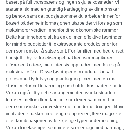
basert på full transparens og ingen skjulte kostnader. Vi
starter alltid med en grundig kartlegging av dine ønsker
og behov, samt det budsjettrommet du arbeider innenfor.
Basert på denne informasjonen utarbeider vi forslag som
maksimerer verdien innenfor dine økonomiske rammer.
Dette kan innebære alt fra enkle, men effektive løsninger
for mindre budsjetter til ekstravagante produksjoner for
dem som ønsker å satse stort. For familier med begrenset
budsjett tilbyr vi for eksempel pakker hvor magikeren
utfører en kortere, men intensiv opptreden med fokus på
maksimal effekt. Disse løsningene inkluderer fortsatt
profesjonelt lydutstyr og planlegging, men med en mer
strømlinjeformet tilnærming som holder kostnadene nede.
Vi kan også tilby delte arrangementer hvor kostnaden
fordeles mellom flere familier som feirer sammen. For
dem som ønsker å investere mer i underholdningen, tilbyr
vi utvidede pakker med lengre opptreden, flere magikere,
eller kombinasjoner av forskjellige typer underholdning.
Vi kan for eksempel kombinere scenemagi med nærmagi,