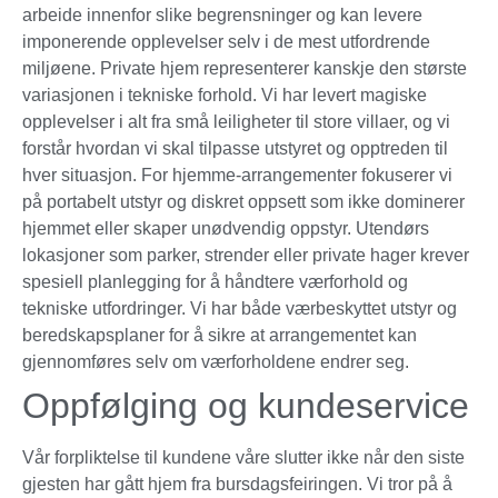
arbeide innenfor slike begrensninger og kan levere
imponerende opplevelser selv i de mest utfordrende
miljøene. Private hjem representerer kanskje den største
variasjonen i tekniske forhold. Vi har levert magiske
opplevelser i alt fra små leiligheter til store villaer, og vi
forstår hvordan vi skal tilpasse utstyret og opptreden til
hver situasjon. For hjemme-arrangementer fokuserer vi
på portabelt utstyr og diskret oppsett som ikke dominerer
hjemmet eller skaper unødvendig oppstyr. Utendørs
lokasjoner som parker, strender eller private hager krever
spesiell planlegging for å håndtere værforhold og
tekniske utfordringer. Vi har både værbeskyttet utstyr og
beredskapsplaner for å sikre at arrangementet kan
gjennomføres selv om værforholdene endrer seg.
Oppfølging og kundeservice
Vår forpliktelse til kundene våre slutter ikke når den siste
gjesten har gått hjem fra bursdagsfeiringen. Vi tror på å