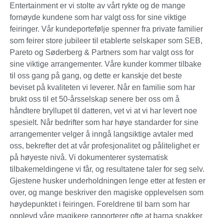
Entertainment er vi stolte av vårt rykte og de mange
fornøyde kundene som har valgt oss for sine viktige
feiringer. Vår kundeportefølje spenner fra private familier
som feirer store jubileer til etablerte selskaper som SEB,
Pareto og Søderberg & Partners som har valgt oss for
sine viktige arrangementer. Våre kunder kommer tilbake
til oss gang på gang, og dette er kanskje det beste
beviset på kvaliteten vi leverer. Når en familie som har
brukt oss til et 50-årsselskap senere ber oss om å
håndtere bryllupet til datteren, vet vi at vi har levert noe
spesielt. Når bedrifter som har høye standarder for sine
arrangementer velger å inngå langsiktige avtaler med
oss, bekrefter det at vår profesjonalitet og pålitelighet er
på høyeste nivå. Vi dokumenterer systematisk
tilbakemeldingene vi får, og resultatene taler for seg selv.
Gjestene husker underholdningen lenge etter at festen er
over, og mange beskriver den magiske opplevelsen som
høydepunktet i feiringen. Foreldrene til barn som har
opplevd våre magikere rapporterer ofte at barna snakker