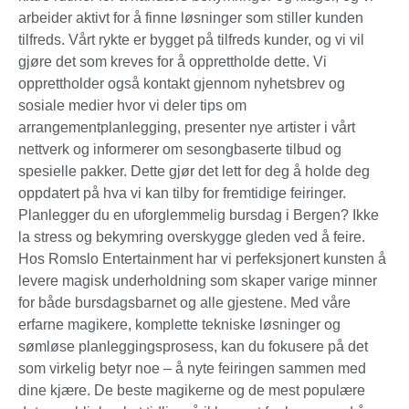
arbeider aktivt for å finne løsninger som stiller kunden
tilfreds. Vårt rykte er bygget på tilfreds kunder, og vi vil
gjøre det som kreves for å opprettholde dette. Vi
opprettholder også kontakt gjennom nyhetsbrev og
sosiale medier hvor vi deler tips om
arrangementplanlegging, presenter nye artister i vårt
nettverk og informerer om sesongbaserte tilbud og
spesielle pakker. Dette gjør det lett for deg å holde deg
oppdatert på hva vi kan tilby for fremtidige feiringer.
Planlegger du en uforglemmelig bursdag i Bergen? Ikke
la stress og bekymring overskygge gleden ved å feire.
Hos Romslo Entertainment har vi perfeksjonert kunsten å
levere magisk underholdning som skaper varige minner
for både bursdagsbarnet og alle gjestene. Med våre
erfarne magikere, komplette tekniske løsninger og
sømløse planleggingsprosess, kan du fokusere på det
som virkelig betyr noe – å nyte feiringen sammen med
dine kjære. De beste magikerne og de mest populære