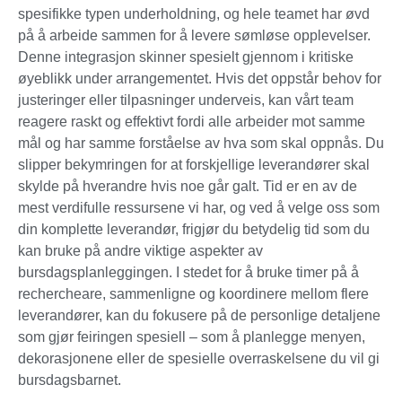
spesifikke typen underholdning, og hele teamet har øvd
på å arbeide sammen for å levere sømløse opplevelser.
Denne integrasjon skinner spesielt gjennom i kritiske
øyeblikk under arrangementet. Hvis det oppstår behov for
justeringer eller tilpasninger underveis, kan vårt team
reagere raskt og effektivt fordi alle arbeider mot samme
mål og har samme forståelse av hva som skal oppnås. Du
slipper bekymringen for at forskjellige leverandører skal
skylde på hverandre hvis noe går galt. Tid er en av de
mest verdifulle ressursene vi har, og ved å velge oss som
din komplette leverandør, frigjør du betydelig tid som du
kan bruke på andre viktige aspekter av
bursdagsplanleggingen. I stedet for å bruke timer på å
rechercheare, sammenligne og koordinere mellom flere
leverandører, kan du fokusere på de personlige detaljene
som gjør feiringen spesiell – som å planlegge menyen,
dekorasjonene eller de spesielle overraskelsene du vil gi
bursdagsbarnet.