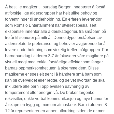
Å bestille magiker til bursdag Bergen innebærer å forstå
at forskjellige aldersgrupper har helt ulike behov og
forventninger til underholdning. En erfaren leverandør
som Romslo Entertainment har utviklet spesialisert
ekspertise innenfor alle alderskategorier, fra småbarn på
tre år til seniorer på nitti år. Denne dype forståelsen av
aldersrelaterte preferanser og behov er avgjørende for å
levere underholdning som virkelig treffer målgruppen. For
barnebursdag i alderen 3-7 år fokuserer våre magikere på
visuell magi med enkle, forståelige effekter som fanger
barnas oppmerksomhet uten å skremme dem. Disse
magikerne er spesielt trent i å håndtere små barn som
kan bli overveldet eller redde, og de vet hvordan de skal
inkludere alle barn i opplevelsen uavhengig av
temperament eller energinivå. De bruker fargerike
rekvisitter, enkle verbal kommunikasjon og mye humor for
å skape en trygg og morsom atmosfære. Barn i alderen 8-
12 år representerer en annen utfordring siden de er mer