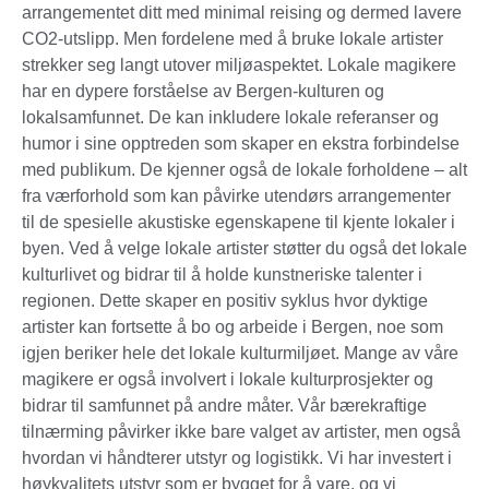
arrangementet ditt med minimal reising og dermed lavere
CO2-utslipp. Men fordelene med å bruke lokale artister
strekker seg langt utover miljøaspektet. Lokale magikere
har en dypere forståelse av Bergen-kulturen og
lokalsamfunnet. De kan inkludere lokale referanser og
humor i sine opptreden som skaper en ekstra forbindelse
med publikum. De kjenner også de lokale forholdene – alt
fra værforhold som kan påvirke utendørs arrangementer
til de spesielle akustiske egenskapene til kjente lokaler i
byen. Ved å velge lokale artister støtter du også det lokale
kulturlivet og bidrar til å holde kunstneriske talenter i
regionen. Dette skaper en positiv syklus hvor dyktige
artister kan fortsette å bo og arbeide i Bergen, noe som
igjen beriker hele det lokale kulturmiljøet. Mange av våre
magikere er også involvert i lokale kulturprosjekter og
bidrar til samfunnet på andre måter. Vår bærekraftige
tilnærming påvirker ikke bare valget av artister, men også
hvordan vi håndterer utstyr og logistikk. Vi har investert i
høykvalitets utstyr som er bygget for å vare, og vi