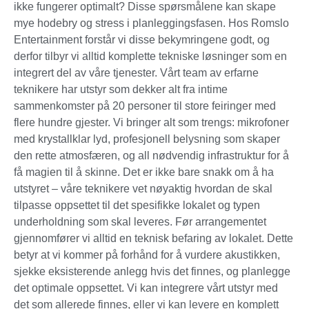
ikke fungerer optimalt? Disse spørsmålene kan skape
mye hodebry og stress i planleggingsfasen. Hos Romslo
Entertainment forstår vi disse bekymringene godt, og
derfor tilbyr vi alltid komplette tekniske løsninger som en
integrert del av våre tjenester. Vårt team av erfarne
teknikere har utstyr som dekker alt fra intime
sammenkomster på 20 personer til store feiringer med
flere hundre gjester. Vi bringer alt som trengs: mikrofoner
med krystallklar lyd, profesjonell belysning som skaper
den rette atmosfæren, og all nødvendig infrastruktur for å
få magien til å skinne. Det er ikke bare snakk om å ha
utstyret – våre teknikere vet nøyaktig hvordan de skal
tilpasse oppsettet til det spesifikke lokalet og typen
underholdning som skal leveres. Før arrangementet
gjennomfører vi alltid en teknisk befaring av lokalet. Dette
betyr at vi kommer på forhånd for å vurdere akustikken,
sjekke eksisterende anlegg hvis det finnes, og planlegge
det optimale oppsettet. Vi kan integrere vårt utstyr med
det som allerede finnes, eller vi kan levere en komplett