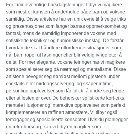
For familievennlige bursdagsfeiringer tilbyr vi magikere
som mestrer kunsten å underholde både barn og voksne
samtidig. Disse artistene har en unik evne til å velge triks
og presentasjoner som fanger barnas oppmerksomhet og
fantasi, mens de samtidig imponerer de voksne med
sofistikerte teknikker og humoristiske innslag. De forstår
hvordan de skal håndtere utfordrende situasjoner, som
når barn roper ut løsninger eller blir veldig ivrige etter å
delta. For mer elegante, voksne feiringer har vi magikere
som spesialiserer seg på nærmagi og mentalisme. Disse
artistene beveger seg sømløst mellom gjestene under
cocktails eller middagsservering, og skaper intime,
personlige opplevelser som får folk til å undre seg lenge
etter at festen er over. De behersker sofistikerte kort-triks,
mentale illusjoner og interaktive opplevelser som perfekt
komplementerer en raffinert atmosfære. Vi tilbyr også
temagager og spesialiserte konsepter. Hvis du planlegger
en retro-bursdag, kan vi tilby en magiker som
spesialiserer seg på klassiske illusjoner fra gylne æra.