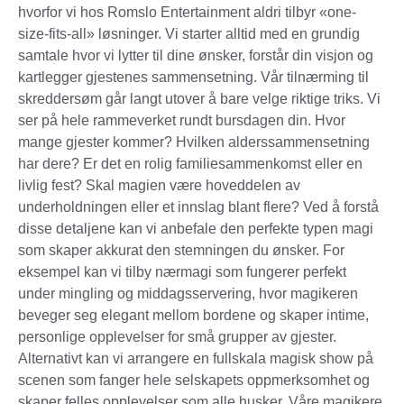
hvorfor vi hos Romslo Entertainment aldri tilbyr «one-
size-fits-all» løsninger. Vi starter alltid med en grundig
samtale hvor vi lytter til dine ønsker, forstår din visjon og
kartlegger gjestenes sammensetning. Vår tilnærming til
skreddersøm går langt utover å bare velge riktige triks. Vi
ser på hele rammeverket rundt bursdagen din. Hvor
mange gjester kommer? Hvilken alderssammensetning
har dere? Er det en rolig familiesammenkomst eller en
livlig fest? Skal magien være hoveddelen av
underholdningen eller et innslag blant flere? Ved å forstå
disse detaljene kan vi anbefale den perfekte typen magi
som skaper akkurat den stemningen du ønsker. For
eksempel kan vi tilby nærmagi som fungerer perfekt
under mingling og middagsservering, hvor magikeren
beveger seg elegant mellom bordene og skaper intime,
personlige opplevelser for små grupper av gjester.
Alternativt kan vi arrangere en fullskala magisk show på
scenen som fanger hele selskapets oppmerksomhet og
skaper felles opplevelser som alle husker. Våre magikere