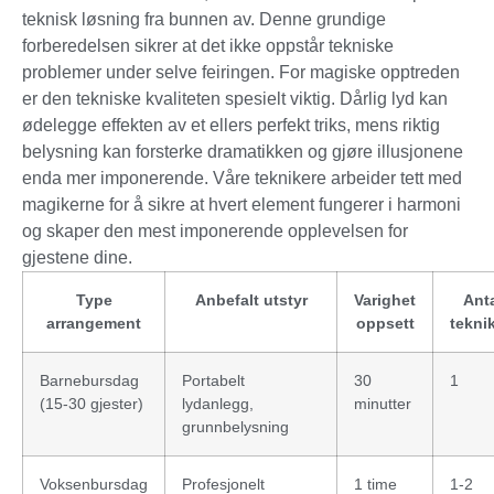
teknisk løsning fra bunnen av. Denne grundige
forberedelsen sikrer at det ikke oppstår tekniske
problemer under selve feiringen. For magiske opptreden
er den tekniske kvaliteten spesielt viktig. Dårlig lyd kan
ødelegge effekten av et ellers perfekt triks, mens riktig
belysning kan forsterke dramatikken og gjøre illusjonene
enda mer imponerende. Våre teknikere arbeider tett med
magikerne for å sikre at hvert element fungerer i harmoni
og skaper den mest imponerende opplevelsen for
gjestene dine.
Type
Anbefalt utstyr
Varighet
Anta
arrangement
oppsett
tekni
Barnebursdag
Portabelt
30
1
(15-30 gjester)
lydanlegg,
minutter
grunnbelysning
Voksenbursdag
Profesjonelt
1 time
1-2