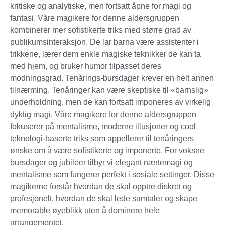
kritiske og analytiske, men fortsatt åpne for magi og
fantasi. Våre magikere for denne aldersgruppen
kombinerer mer sofistikerte triks med større grad av
publikumsinteraksjon. De lar barna være assistenter i
trikkene, lærer dem enkle magiske teknikker de kan ta
med hjem, og bruker humor tilpasset deres
modningsgrad. Tenårings-bursdager krever en helt annen
tilnærming. Tenåringer kan være skeptiske til «barnslig»
underholdning, men de kan fortsatt imponeres av virkelig
dyktig magi. Våre magikere for denne aldersgruppen
fokuserer på mentalisme, moderne illusjoner og cool
teknologi-baserte triks som appellerer til tenåringers
ønske om å være sofistikerte og imponerte. For voksne
bursdager og jubileer tilbyr vi elegant nærtemagi og
mentalisme som fungerer perfekt i sosiale settinger. Disse
magikerne forstår hvordan de skal opptre diskret og
profesjonelt, hvordan de skal lede samtaler og skape
memorable øyeblikk uten å dominere hele
arrangementet.