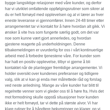
bygge langsiktige relasjoner med våre kunder, og derfor
har vi utviklet omfattende oppfølgingsrutiner som sikrer at
du er helt fornøyd med opplevelsen og at vi lærer av hver
eneste leveranse vi gjennomfører. Innen 24-48 timer etter
arrangementet tar vi kontakt for å høre hvordan alt gikk. Vi
ønsker å vite hva som fungerte særlig godt, om det var
noe som kunne vært gjort annerledes, og hvordan
gjestene reagerte på underholdningen. Denne
tilbakemeldingen er uvurderlig for oss i vårt kontinuerlige
arbeid med å forbedre tjenestene våre. For kunder som
har hatt en positiv opplevelse, tilbyr vi gjerne å bli
kontaktet når de planlegger fremtidige arrangementer. Vi
holder oversikt over kundenes preferanser og tidligere
valg, slik at vi kan gi enda mer målrettede råd og forslag
ved neste anledning. Mange av våre kunder har blitt til
regelrette venner som vi gleder oss til å høre fra. Hvis det
mot formodning skulle oppstå situasjoner hvor kunden
ikke er helt fornøyd, tar vi dette på største alvor. Vi har
klare rutiner for å håndtere bekymringer og klager, og vi