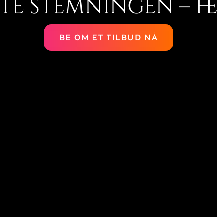
e stemningen – he
BE OM ET TILBUD NÅ