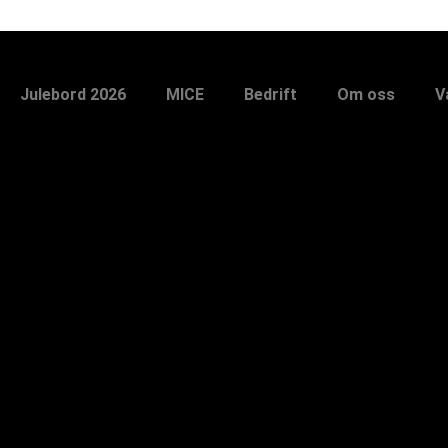
Julebord 2026
MICE
Bedrift
Om oss
V