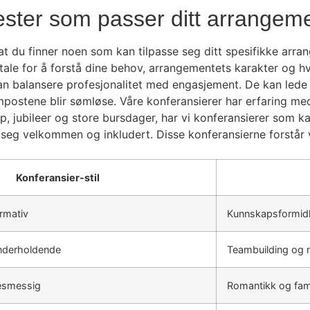
ester som passer ditt arrangem
at du finner noen som kan tilpasse seg ditt spesifikke arr
samtale for å forstå dine behov, arrangementets karakter og
kan balansere profesjonalitet med engasjement. De kan lede
ostene blir sømløse. Våre konferansierer har erfaring med 
up, jubileer og store bursdager, har vi konferansierer som
øler seg velkommen og inkludert. Disse konferansierne forstå
Konferansier-stil
ormativ
Kunnskapsformidl
nderholdende
Teambuilding og
sesmessig
Romantikk og fam