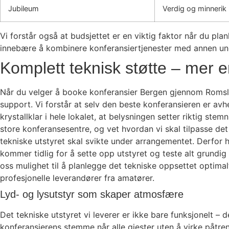
Jubileum
Verdig og minnerik
Vi forstår også at budsjettet er en viktig faktor når du p
innebære å kombinere konferansiertjenester med annen unde
Komplett teknisk støtte – mer 
Når du velger å booke konferansier Bergen gjennom Romslo E
support. Vi forstår at selv den beste konferansieren er avh
krystallklar i hele lokalet, at belysningen setter riktig stem
store konferansesentre, og vet hvordan vi skal tilpasse det
tekniske utstyret skal svikte under arrangementet. Derfor h
kommer tidlig for å sette opp utstyret og teste alt grundig
oss mulighet til å planlegge det tekniske oppsettet optim
profesjonelle leverandører fra amatører.
Lyd- og lysutstyr som skaper atmosfære
Det tekniske utstyret vi leverer er ikke bare funksjonelt – d
konferansierens stemme når alle gjester uten å virke påtre