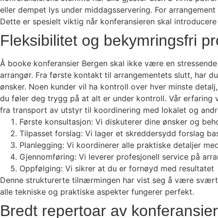
eller dempet lys under middagsservering. For arrangement 
Dette er spesielt viktig når konferansieren skal introducer
Fleksibilitet og bekymringsfri pro
Å booke konferansier Bergen skal ikke være en stressende 
arrangør. Fra første kontakt til arrangementets slutt, har
ønsker. Noen kunder vil ha kontroll over hver minste detalj,
du føler deg trygg på at alt er under kontroll. Vår erfaring
fra transport av utstyr til koordinering med lokalet og an
Første konsultasjon: Vi diskuterer dine ønsker og beho
Tilpasset forslag: Vi lager et skreddersydd forslag b
Planlegging: Vi koordinerer alle praktiske detaljer m
Gjennomføring: Vi leverer profesjonell service på a
Oppfølging: Vi sikrer at du er fornøyd med resultatet
Denne strukturerte tilnærmingen har vist seg å være svært
alle tekniske og praktiske aspekter fungerer perfekt.
Bredt repertoar av konferansier