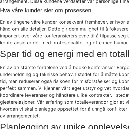
arrangement. Disse kundene verdsetter vår personlige tiln
Hva våre kunder sier om prosessen
En av tingene våre kunder konsekvent fremhever, er hvor enk
hånd om alle detaljer. Dette gir dem mulighet til å fokuser
imponert over våre konferansierers evne til å tilpasse seg 
konferansierer det med profesjonalitet og ofte med humor so
Spar tid og energi med en tota
En av de største fordelene ved å booke konferansier Berg
underholdning og tekniske behov. I stedet for å måtte koor
tid, men reduserer også risikoen for misforståelser og koor
perfekt sammen. Vi kjenner vårt eget utstyr og vet hvordan
koordinere leveranser og håndtere ulike kontrakter. I ste
gjesterelasjoner. Vår erfaring som totalleverandør gjør at
hvordan vi skal planlegge oppsettet for å unngå konflikter
av arrangementet.
Planlegging av unike opplevel