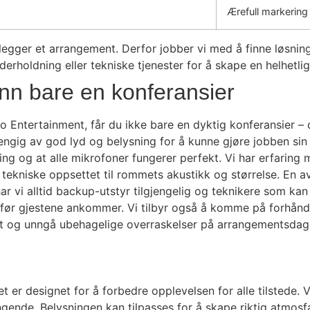
Ærefull markering
lanlegger et arrangement. Derfor jobber vi med å finne løsn
rholdning eller tekniske tjenester for å skape en helhetli
enn bare en konferansier
ntertainment, får du ikke bare en dyktig konferansier – du 
engig av god lyd og belysning for å kunne gjøre jobben sin 
ning og at alle mikrofoner fungerer perfekt. Vi har erfaring m
 tekniske oppsettet til rommets akustikk og størrelse. En a
ar vi alltid backup-utstyr tilgjengelig og teknikere som kan
 før gjestene ankommer. Vi tilbyr også å komme på forhånd f
alt og unngå ubehagelige overraskelser på arrangementsdag
et er designet for å forbedre opplevelsen for alle tilstede. 
ngende. Belysningen kan tilpasses for å skape riktig atmosf