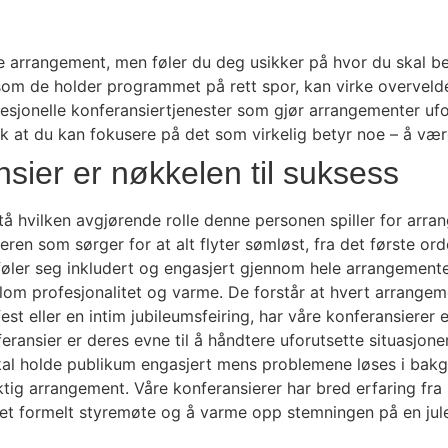
arrangement, men føler du deg usikker på hvor du skal beg
om de holder programmet på rett spor, kan virke overvelde
profesjonelle konferansiertjenester som gjør arrangementer 
k at du kan fokusere på det som virkelig betyr noe – å vær
nsier er nøkkelen til suksess
stå hvilken avgjørende rolle denne personen spiller for ar
en som sørger for at alt flyter sømløst, fra det første orde
 føler seg inkludert og engasjert gjennom hele arrangemen
 profesjonalitet og varme. De forstår at hvert arrangement
fest eller en intim jubileumsfeiring, har våre konferansiere
ransier er deres evne til å håndtere uforutsette situasjoner
kal holde publikum engasjert mens problemene løses i bak
ig arrangement. Våre konferansierer har bred erfaring fra ul
 et formelt styremøte og å varme opp stemningen på en jule