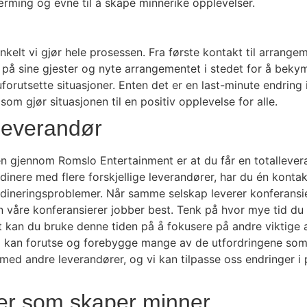
ærming og evne til å skape minnerike opplevelser.
elt vi gjør hele prosessen. Fra første kontakt til arrangem
e på sine gjester og nyte arrangementet i stedet for å beky
uforutsette situasjoner. Enten det er en last-minute endring
m gjør situasjonen til en positiv opplevelse for alle.
lleverandør
en gjennom Romslo Entertainment er at du får en totalleve
dinere med flere forskjellige leverandører, har du én konta
dineringsproblemer. Når samme selskap leverer konferansier, 
 våre konferansierer jobber best. Tenk på hvor mye tid du 
det kan du bruke denne tiden på å fokusere på andre viktig
 vi kan forutse og forebygge mange av de utfordringene som
 med andre leverandører, og vi kan tilpasse oss endringer 
ser som skaper minner