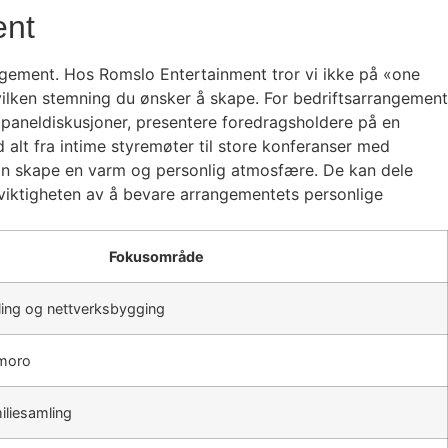
ent
angement. Hos Romslo Entertainment tror vi ikke på «one
 hvilken stemning du ønsker å skape. For bedriftsarrangement
 paneldiskusjoner, presentere foredragsholdere på en
alt fra intime styremøter til store konferanser med
 kan skape en varm og personlig atmosfære. De kan dele
r viktigheten av å bevare arrangementets personlige
Fokusområde
ing og nettverksbygging
 moro
iliesamling