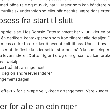
med både tale og musikk, har vi utstyr som kan håndtere ra
e musikalsk underholdning eller når det skal være dans ette
sess fra start til slutt
opplevelse. Hos Romslo Entertainment har vi utviklet en p
 du én dedikert kontaktperson som koordinerer alle detaljer
 mens andre foretrekker å overlate alt til oss. Uansett hva d
 viser at de fleste kunder setter stor pris på å kunne delege
dre leverandører. Dette frigjør tid og energi som du kan br
v i detalj
asert på ditt arrangement
ed deg og andre leverandører
rrangementsdagen
 effektiv for å skape vellykkede arrangement. Våre kunder 
er for alle anledninger