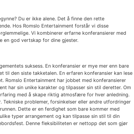
ynne? Du er ikke alene. Det å finne den rette
nde. Hos Romslo Entertainment forstår vi disse
uforglemmelige. Vi kombinerer erfarne konferansierer med
e en god vertskap for dine gjester.
rangementets suksess. En konferansier er mye mer enn bare
t til den siste takketalen. En erfaren konferansier kan lese
tet. Romslo Entertainment har jobbet med konferansierer
 har sin unike karakter og tilpasser sin stil deretter. Om
r erfaring med å skape riktig atmosfære for hver anledning.
. Tekniske problemer, forsinkelser eller andre utfordringer
grunnen. Dette er en ferdighet som bare kommer med
ike typer arrangement og kan tilpasse sin stil til din
bordsfest. Denne fleksibiliteten er nettopp det som gjør