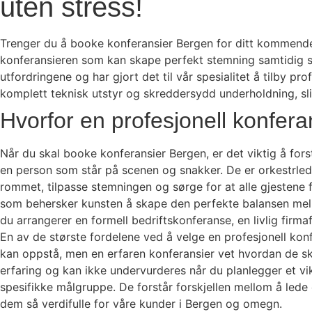
uten stress!
Trenger du å booke konferansier Bergen for ditt kommende 
konferansieren som kan skape perfekt stemning samtidig s
utfordringene og har gjort det til vår spesialitet å tilby 
komplett teknisk utstyr og skreddersydd underholdning, sli
Hvorfor en profesjonell konfera
Når du skal booke konferansier Bergen, er det viktig å for
en person som står på scenen og snakker. De er orkestrleder
rommet, tilpasse stemningen og sørge for at alle gjestene
som behersker kunsten å skape den perfekte balansen mellom
du arrangerer en formell bedriftskonferanse, en livlig firma
En av de største fordelene ved å velge en profesjonell konfe
kan oppstå, men en erfaren konferansier vet hvordan de s
erfaring og kan ikke undervurderes når du planlegger et vikt
spesifikke målgruppe. De forstår forskjellen mellom å lede
dem så verdifulle for våre kunder i Bergen og omegn.