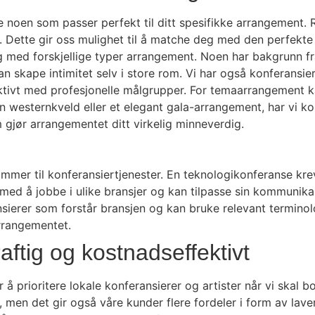
ne noen som passer perfekt til ditt spesifikke arrangement
r. Dette gir oss mulighet til å matche deg med den perfekte
g med forskjellige typer arrangement. Noen har bakgrunn f
n skape intimitet selv i store rom. Vi har også konferansi
ivt med profesjonelle målgrupper. For temaarrangement kan
en westernkveld eller et elegant gala-arrangement, har vi kon
gjør arrangementet ditt virkelig minneverdig.
 kommer til konferansiertjenester. En teknologikonferanse k
g med å jobbe i ulike bransjer og kan tilpasse sin kommunika
ierer som forstår bransjen og kan bruke relevant terminolo
arrangementet.
ftig og kostnadseffektivt
 å prioritere lokale konferansierer og artister når vi skal 
 men det gir også våre kunder flere fordeler i form av lave