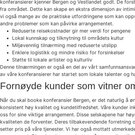
konferansierer kjenner Bergen og Vestlandet godt. De forstå
fra området. Dette kan skape en ekstra dimensjon av intimi
vi også mange av de praktiske utfordringene som kan oppstå
andre problemer som kan påvirke arrangementet.
Reduserte reisekostnader gir mer verdi for pengene
Lokal kunnskap og tilknytning til områdets kultur
Miljøvennlig tilnærming med reduserte utslipp
Enklere logistikk og mindre risiko for forsinkelser
Støtte til lokale artister og kulturliv
Denne tilnærmingen er også en del av vårt samfunnsansvar. Vi
av våre konferansierer har startet som lokale talenter og ha
Fornøyde kunder som vitner om
Når du skal booke konferansier Bergen, er det naturlig å ø
konsistent høy kvalitet og kundetilfredshet. Våre kunder i
oss for sine viktige arrangement. Disse selskapene har høy
kvaliteten de forventer. Deres tilbakevendende forretning o
setter pris på våre tjenester. Vi har også mottatt utmerkede