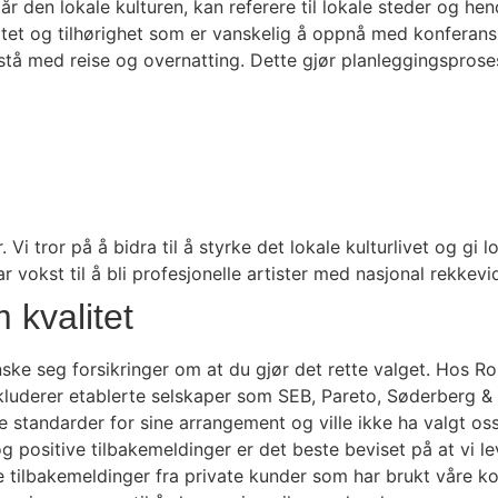
r den lokale kulturen, kan referere til lokale steder og he
tet og tilhørighet som er vanskelig å oppnå med konferansie
 med reise og overnatting. Dette gjør planleggingsprosesse
 tror på å bidra til å styrke det lokale kulturlivet og gi l
r vokst til å bli profesjonelle artister med nasjonal rekkevi
 kvalitet
nske seg forsikringer om at du gjør det rette valget. Hos R
nkluderer etablerte selskaper som SEB, Pareto, Søderberg & 
e standarder for sine arrangement og ville ikke ha valgt os
g positive tilbakemeldinger er det beste beviset på at vi l
 tilbakemeldinger fra private kunder som har brukt våre konf