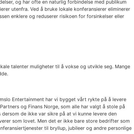
ndelser, og har ofte en naturlig forbindelse med publikum
rer utenfra. Ved å bruke lokale konferansierer eliminerer
n enklere og reduserer risikoen for forsinkelser eller
okale talenter muligheter til å vokse og utvikle seg. Mange
dde.
omslo Entertainment har vi bygget vårt rykte på å levere
Partners og Finans Norge, som alle har valgt å stole på
s dersom de ikke var sikre på at vi kunne levere den
everer som lovet. Men det er ikke bare store bedrifter som
eransiertjenester til bryllup, jubileer og andre personlige