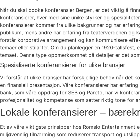
Når du skal booke konferansier Bergen, er det viktig å fin
konferansierer, hver med sine unike styrker og spesialitete
konferansierer kommer fra ulike bakgrunner og har erfarin
publikum, mens andre har erfaring fra teaterverdenen og ka
forstår korporative arrangement og kan kommunisere effekt
temaer eller stilarter. Om du planlegger en 1920-tallsfest, 
temaet. Denne type oppmerksomhet på detaljer er det som 
Spesialiserte konferansierer for ulike bransjer
Vi forstår at ulike bransjer har forskjellige behov når det
en finansiell presentasjon. Våre konferansierer har erfarin
bank, som våre oppdrag for SEB og Pareto, har vi konferans
profesjonalitet og kompetanse som setter riktig tone for 
Lokale konferansierer – bærekra
Et av våre viktigste prinsipper hos Romslo Entertainment er
miljøvennlig tilnærming som reduserer transport og utslipp,