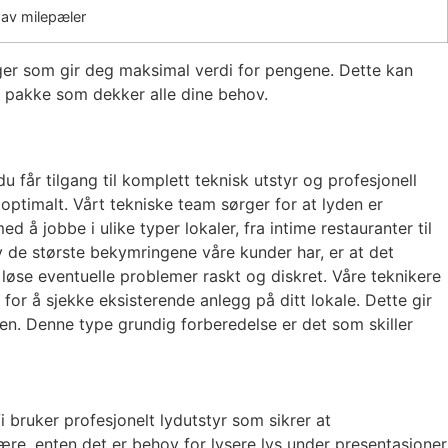
 av milepæler
inger som gir deg maksimal verdi for pengene. Dette kan
g pakke som dekker alle dine behov.
får tilgang til komplett teknisk utstyr og profesjonell
optimalt. Vårt tekniske team sørger for at lyden er
ed å jobbe i ulike typer lokaler, fra intime restauranter til
v de største bekymringene våre kunder har, er at det
 løse eventuelle problemer raskt og diskret. Våre teknikere
or å sjekke eksisterende anlegg på ditt lokale. Dette gir
en. Denne type grundig forberedelse er det som skiller
Vi bruker profesjonelt lydutstyr som sikrer at
ære, enten det er behov for lysere lys under presentasjoner