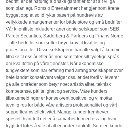
bedrift, er det naturlig å ønske garantier for at alt vil gå
som planlagt. Romslo Entertainment har gjennom årene
bygget opp et solid rykte basert på hundrevis av
vellykkede arrangementer for både store og små bedrifter.
Vår klientliste inkluderer anerkjente selskaper som SEB,
Pareto Securities, Søderberg & Partners og Finans Norge
– alle bedrifter som setter høye krav til kvalitet og
profesjonalitet. Disse selskapene har alle valgt å komme
tilbake til oss år etter år, noe som taler sitt tydelige språk
om kvaliteten på våre tjenester. Når økonomiske
tungvektere som har erfaring med arrangørselskaper over
hele landet konsekvent velger oss, er det fordi vi leverer
på alle områder som betyr noe: artistkvalitet, teknisk
kompetanse, pålitelighet og service. Våre kunders
tilbakemeldinger er konsekvent positive, og vi mottar
jevnlig ros for både våre artisters profesjonalitet og vårt
supportteams effektivitet. Mange kunder fremhever
spesielt hvor lett det er å samarbeide med oss, og hvor
trygt det føles å vite at alt er under kontroll. Som en kunde