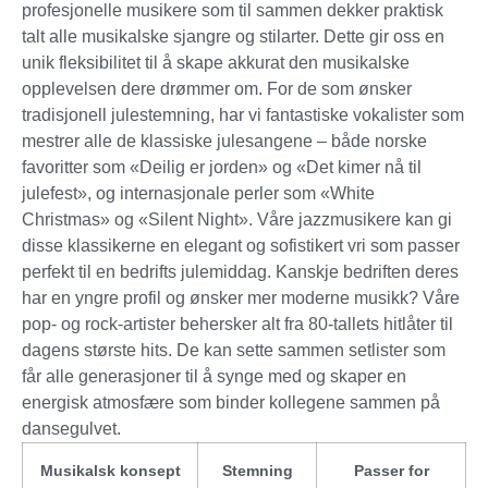
profesjonelle musikere som til sammen dekker praktisk
talt alle musikalske sjangre og stilarter. Dette gir oss en
unik fleksibilitet til å skape akkurat den musikalske
opplevelsen dere drømmer om. For de som ønsker
tradisjonell julestemning, har vi fantastiske vokalister som
mestrer alle de klassiske julesangene – både norske
favoritter som «Deilig er jorden» og «Det kimer nå til
julefest», og internasjonale perler som «White
Christmas» og «Silent Night». Våre jazzmusikere kan gi
disse klassikerne en elegant og sofistikert vri som passer
perfekt til en bedrifts julemiddag. Kanskje bedriften deres
har en yngre profil og ønsker mer moderne musikk? Våre
pop- og rock-artister behersker alt fra 80-tallets hitlåter til
dagens største hits. De kan sette sammen setlister som
får alle generasjoner til å synge med og skaper en
energisk atmosfære som binder kollegene sammen på
dansegulvet.
Musikalsk konsept
Stemning
Passer for