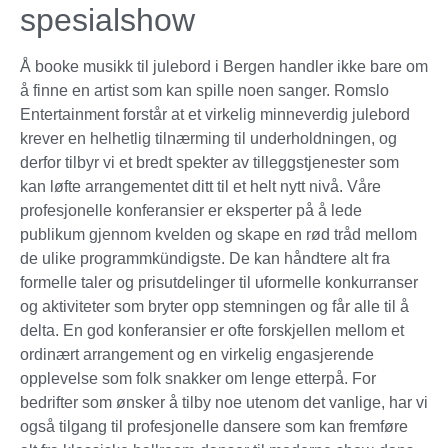
spesialshow
Å booke musikk til julebord i Bergen handler ikke bare om
å finne en artist som kan spille noen sanger. Romslo
Entertainment forstår at et virkelig minneverdig julebord
krever en helhetlig tilnærming til underholdningen, og
derfor tilbyr vi et bredt spekter av tilleggstjenester som
kan løfte arrangementet ditt til et helt nytt nivå. Våre
profesjonelle konferansier er eksperter på å lede
publikum gjennom kvelden og skape en rød tråd mellom
de ulike programmkündigste. De kan håndtere alt fra
formelle taler og prisutdelinger til uformelle konkurranser
og aktiviteter som bryter opp stemningen og får alle til å
delta. En god konferansier er ofte forskjellen mellom et
ordinært arrangement og en virkelig engasjerende
opplevelse som folk snakker om lenge etterpå. For
bedrifter som ønsker å tilby noe utenom det vanlige, har vi
også tilgang til profesjonelle dansere som kan fremføre