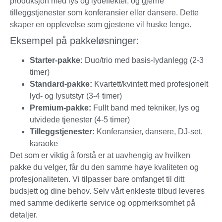
produksjon med lys og lydeffekter, og gjerne
tilleggstjenester som konferansier eller dansere. Dette
skaper en opplevelse som gjestene vil huske lenge.
Eksempel på pakkeløsninger:
Starter-pakke:
Duo/trio med basis-lydanlegg (2-3
timer)
Standard-pakke:
Kvartett/kvintett med profesjonelt
lyd- og lysutstyr (3-4 timer)
Premium-pakke:
Fullt band med tekniker, lys og
utvidede tjenester (4-5 timer)
Tilleggstjenester:
Konferansier, dansere, DJ-set,
karaoke
Det som er viktig å forstå er at uavhengig av hvilken
pakke du velger, får du den samme høye kvaliteten og
profesjonaliteten. Vi tilpasser bare omfanget til ditt
budsjett og dine behov. Selv vårt enkleste tilbud leveres
med samme dedikerte service og oppmerksomhet på
detaljer.