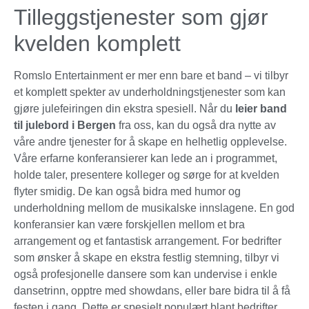
Tilleggstjenester som gjør
kvelden komplett
Romslo Entertainment er mer enn bare et band – vi tilbyr
et komplett spekter av underholdningstjenester som kan
gjøre julefeiringen din ekstra spesiell. Når du
leier band
til julebord i Bergen
fra oss, kan du også dra nytte av
våre andre tjenester for å skape en helhetlig opplevelse.
Våre erfarne konferansierer kan lede an i programmet,
holde taler, presentere kolleger og sørge for at kvelden
flyter smidig. De kan også bidra med humor og
underholdning mellom de musikalske innslagene. En god
konferansier kan være forskjellen mellom et bra
arrangement og et fantastisk arrangement. For bedrifter
som ønsker å skape en ekstra festlig stemning, tilbyr vi
også profesjonelle dansere som kan undervise i enkle
dansetrinn, opptre med showdans, eller bare bidra til å få
festen i gang. Dette er spesielt populært blant bedrifter