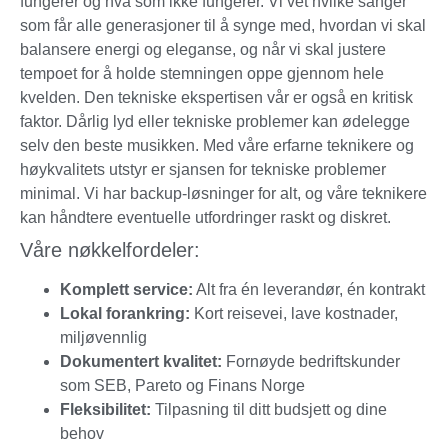
fungerer og hva som ikke fungerer. Vi vet hvilke sanger
som får alle generasjoner til å synge med, hvordan vi skal
balansere energi og eleganse, og når vi skal justere
tempoet for å holde stemningen oppe gjennom hele
kvelden. Den tekniske ekspertisen vår er også en kritisk
faktor. Dårlig lyd eller tekniske problemer kan ødelegge
selv den beste musikken. Med våre erfarne teknikere og
høykvalitets utstyr er sjansen for tekniske problemer
minimal. Vi har backup-løsninger for alt, og våre teknikere
kan håndtere eventuelle utfordringer raskt og diskret.
Våre nøkkelfordeler:
Komplett service:
Alt fra én leverandør, én kontrakt
Lokal forankring:
Kort reisevei, lave kostnader,
miljøvennlig
Dokumentert kvalitet:
Fornøyde bedriftskunder
som SEB, Pareto og Finans Norge
Fleksibilitet:
Tilpasning til ditt budsjett og dine
behov