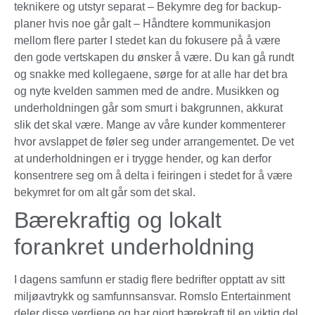
teknikere og utstyr separat – Bekymre deg for backup-
planer hvis noe går galt – Håndtere kommunikasjon
mellom flere parter I stedet kan du fokusere på å være
den gode vertskapen du ønsker å være. Du kan gå rundt
og snakke med kollegaene, sørge for at alle har det bra
og nyte kvelden sammen med de andre. Musikken og
underholdningen går som smurt i bakgrunnen, akkurat
slik det skal være. Mange av våre kunder kommenterer
hvor avslappet de føler seg under arrangementet. De vet
at underholdningen er i trygge hender, og kan derfor
konsentrere seg om å delta i feiringen i stedet for å være
bekymret for om alt går som det skal.
Bærekraftig og lokalt
forankret underholdning
I dagens samfunn er stadig flere bedrifter opptatt av sitt
miljøavtrykk og samfunnsansvar. Romslo Entertainment
deler disse verdiene og har gjort bærekraft til en viktig del