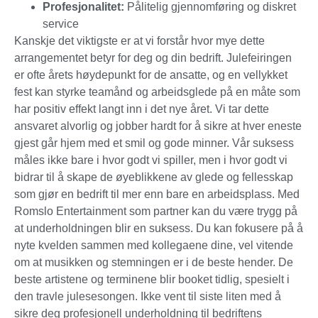
Profesjonalitet:
Pålitelig gjennomføring og diskret
service
Kanskje det viktigste er at vi forstår hvor mye dette
arrangementet betyr for deg og din bedrift. Julefeiringen
er ofte årets høydepunkt for de ansatte, og en vellykket
fest kan styrke teamånd og arbeidsglede på en måte som
har positiv effekt langt inn i det nye året. Vi tar dette
ansvaret alvorlig og jobber hardt for å sikre at hver eneste
gjest går hjem med et smil og gode minner. Vår suksess
måles ikke bare i hvor godt vi spiller, men i hvor godt vi
bidrar til å skape de øyeblikkene av glede og fellesskap
som gjør en bedrift til mer enn bare en arbeidsplass. Med
Romslo Entertainment som partner kan du være trygg på
at underholdningen blir en suksess. Du kan fokusere på å
nyte kvelden sammen med kollegaene dine, vel vitende
om at musikken og stemningen er i de beste hender. De
beste artistene og terminene blir booket tidlig, spesielt i
den travle julesesongen. Ikke vent til siste liten med å
sikre deg profesjonell underholdning til bedriftens