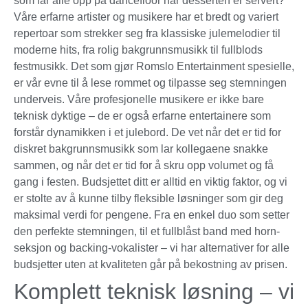
som får alle opp på dancefloor når desserten er servert?
Våre erfarne artister og musikere har et bredt og variert
repertoar som strekker seg fra klassiske julemelodier til
moderne hits, fra rolig bakgrunnsmusikk til fullblods
festmusikk. Det som gjør Romslo Entertainment spesielle,
er vår evne til å lese rommet og tilpasse seg stemningen
underveis. Våre profesjonelle musikere er ikke bare
teknisk dyktige – de er også erfarne entertainere som
forstår dynamikken i et julebord. De vet når det er tid for
diskret bakgrunnsmusikk som lar kollegaene snakke
sammen, og når det er tid for å skru opp volumet og få
gang i festen. Budsjettet ditt er alltid en viktig faktor, og vi
er stolte av å kunne tilby fleksible løsninger som gir deg
maksimal verdi for pengene. Fra en enkel duo som setter
den perfekte stemningen, til et fullblåst band med horn-
seksjon og backing-vokalister – vi har alternativer for alle
budsjetter uten at kvaliteten går på bekostning av prisen.
Komplett teknisk løsning – vi