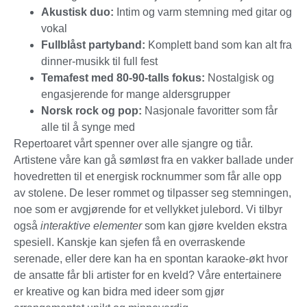
Akustisk duo:
Intim og varm stemning med gitar og
vokal
Fullblåst partyband:
Komplett band som kan alt fra
dinner-musikk til full fest
Temafest med 80-90-talls fokus:
Nostalgisk og
engasjerende for mange aldersgrupper
Norsk rock og pop:
Nasjonale favoritter som får
alle til å synge med
Repertoaret vårt spenner over alle sjangre og tiår.
Artistene våre kan gå sømløst fra en vakker ballade under
hovedretten til et energisk rocknummer som får alle opp
av stolene. De leser rommet og tilpasser seg stemningen,
noe som er avgjørende for et vellykket julebord. Vi tilbyr
også
interaktive elementer
som kan gjøre kvelden ekstra
spesiell. Kanskje kan sjefen få en overraskende
serenade, eller dere kan ha en spontan karaoke-økt hvor
de ansatte får bli artister for en kveld? Våre entertainere
er kreative og kan bidra med ideer som gjør