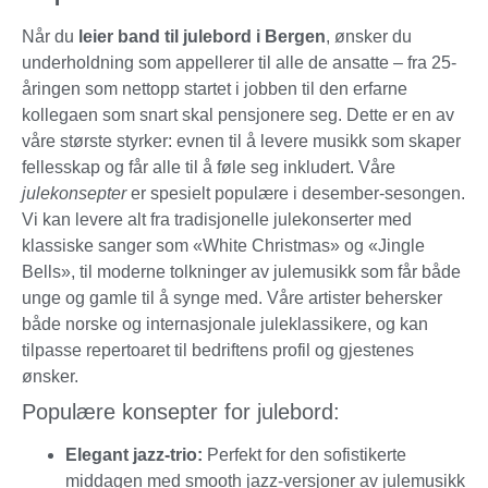
Når du
leier band til julebord i Bergen
, ønsker du
underholdning som appellerer til alle de ansatte – fra 25-
åringen som nettopp startet i jobben til den erfarne
kollegaen som snart skal pensjonere seg. Dette er en av
våre største styrker: evnen til å levere musikk som skaper
fellesskap og får alle til å føle seg inkludert. Våre
julekonsepter
er spesielt populære i desember-sesongen.
Vi kan levere alt fra tradisjonelle julekonserter med
klassiske sanger som «White Christmas» og «Jingle
Bells», til moderne tolkninger av julemusikk som får både
unge og gamle til å synge med. Våre artister behersker
både norske og internasjonale juleklassikere, og kan
tilpasse repertoaret til bedriftens profil og gjestenes
ønsker.
Populære konsepter for julebord:
Elegant jazz-trio:
Perfekt for den sofistikerte
middagen med smooth jazz-versjoner av julemusikk