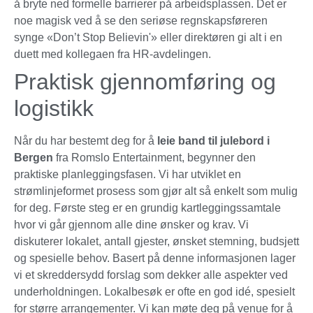
å bryte ned formelle barrierer på arbeidsplassen. Det er
noe magisk ved å se den seriøse regnskapsføreren
synge «Don’t Stop Believin'» eller direktøren gi alt i en
duett med kollegaen fra HR-avdelingen.
Praktisk gjennomføring og
logistikk
Når du har bestemt deg for å
leie band til julebord i
Bergen
fra Romslo Entertainment, begynner den
praktiske planleggingsfasen. Vi har utviklet en
strømlinjeformet prosess som gjør alt så enkelt som mulig
for deg. Første steg er en grundig kartleggingssamtale
hvor vi går gjennom alle dine ønsker og krav. Vi
diskuterer lokalet, antall gjester, ønsket stemning, budsjett
og spesielle behov. Basert på denne informasjonen lager
vi et skreddersydd forslag som dekker alle aspekter ved
underholdningen. Lokalbesøk er ofte en god idé, spesielt
for større arrangementer. Vi kan møte deg på venue for å