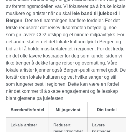
av forretningsmodellen vår. Vi fokuserer på å bruke lokale
musikere og artister når du skal
leie band til julebord i
Bergen
. Denne tilnærmingen har flere fordeler. For det
første reduserer det reisevirksomheten betydelig, noe
som gir lavere CO2-utslipp og et mindre miljøavtrykk. For
det andre støtter det det lokale kulturmiljøet i Bergen og
bidrar til å holde musikertalentet i regionen. For det tredje
gir det ofte lavere kostnader for deg som kunde, siden vi
ikke trenger å dekke lange reiser og overnatting. Våre
lokale artister kjenner også Bergen-publikummet godt. De
forstår den lokale kulturen og vet hvilke sanger og stil
som fungerer best i regionen. Dette kan være en fordel
når det kommer til å skape engasjement og fellesskap
blant gjestene på julefesten.
Bærekraftsfordel
Miljøgevinst
Din fordel
Lokale artister
Redusert
Lavere
reisevirksomhet
kostnader