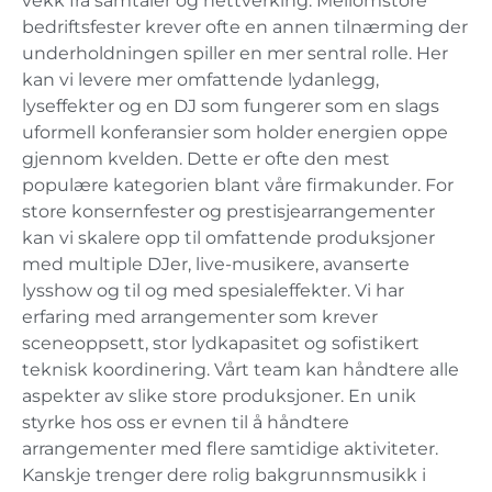
vekk fra samtaler og nettverking. Mellomstore
bedriftsfester krever ofte en annen tilnærming der
underholdningen spiller en mer sentral rolle. Her
kan vi levere mer omfattende lydanlegg,
lyseffekter og en DJ som fungerer som en slags
uformell konferansier som holder energien oppe
gjennom kvelden. Dette er ofte den mest
populære kategorien blant våre firmakunder. For
store konsernfester og prestisjearrangementer
kan vi skalere opp til omfattende produksjoner
med multiple DJer, live-musikere, avanserte
lysshow og til og med spesialeffekter. Vi har
erfaring med arrangementer som krever
sceneoppsett, stor lydkapasitet og sofistikert
teknisk koordinering. Vårt team kan håndtere alle
aspekter av slike store produksjoner. En unik
styrke hos oss er evnen til å håndtere
arrangementer med flere samtidige aktiviteter.
Kanskje trenger dere rolig bakgrunnsmusikk i