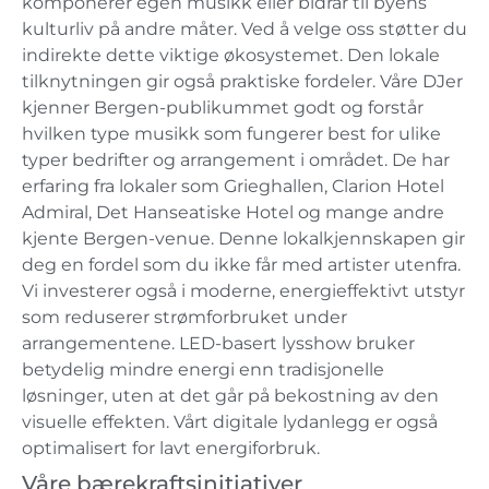
komponerer egen musikk eller bidrar til byens
kulturliv på andre måter. Ved å velge oss støtter du
indirekte dette viktige økosystemet. Den lokale
tilknytningen gir også praktiske fordeler. Våre DJer
kjenner Bergen-publikummet godt og forstår
hvilken type musikk som fungerer best for ulike
typer bedrifter og arrangement i området. De har
erfaring fra lokaler som Grieghallen, Clarion Hotel
Admiral, Det Hanseatiske Hotel og mange andre
kjente Bergen-venue. Denne lokalkjennskapen gir
deg en fordel som du ikke får med artister utenfra.
Vi investerer også i moderne, energieffektivt utstyr
som reduserer strømforbruket under
arrangementene. LED-basert lysshow bruker
betydelig mindre energi enn tradisjonelle
løsninger, uten at det går på bekostning av den
visuelle effekten. Vårt digitale lydanlegg er også
optimalisert for lavt energiforbruk.
Våre bærekraftsinitiativer