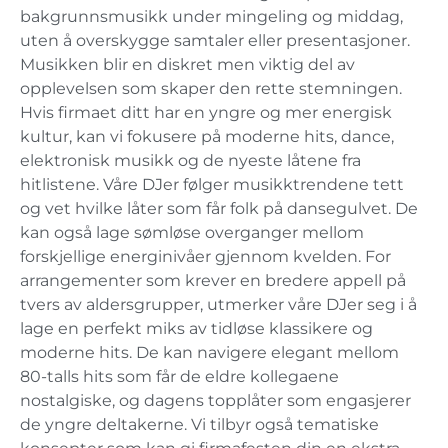
bakgrunnsmusikk under mingeling og middag,
uten å overskygge samtaler eller presentasjoner.
Musikken blir en diskret men viktig del av
opplevelsen som skaper den rette stemningen.
Hvis firmaet ditt har en yngre og mer energisk
kultur, kan vi fokusere på moderne hits, dance,
elektronisk musikk og de nyeste låtene fra
hitlistene. Våre DJer følger musikktrendene tett
og vet hvilke låter som får folk på dansegulvet. De
kan også lage sømløse overganger mellom
forskjellige energinivåer gjennom kvelden. For
arrangementer som krever en bredere appell på
tvers av aldersgrupper, utmerker våre DJer seg i å
lage en perfekt miks av tidløse klassikere og
moderne hits. De kan navigere elegant mellom
80-talls hits som får de eldre kollegaene
nostalgiske, og dagens topplåter som engasjerer
de yngre deltakerne. Vi tilbyr også tematiske