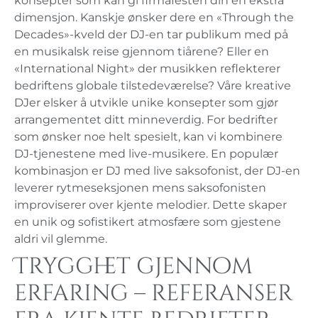
konsepter som kan gi firmafesten din en ekstra
dimensjon. Kanskje ønsker dere en «Through the
Decades»-kveld der DJ-en tar publikum med på
en musikalsk reise gjennom tiårene? Eller en
«International Night» der musikken reflekterer
bedriftens globale tilstedeværelse? Våre kreative
DJer elsker å utvikle unike konsepter som gjør
arrangementet ditt minneverdig. For bedrifter
som ønsker noe helt spesielt, kan vi kombinere
DJ-tjenestene med live-musikere. En populær
kombinasjon er DJ med live saksofonist, der DJ-en
leverer rytmeseksjonen mens saksofonisten
improviserer over kjente melodier. Dette skaper
en unik og sofistikert atmosfære som gjestene
aldri vil glemme.
Trygghet gjennom
erfaring – referanser