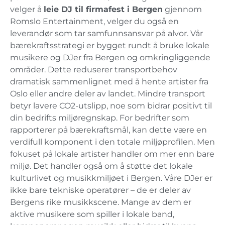
velger å
leie DJ til firmafest i Bergen
gjennom
Romslo Entertainment, velger du også en
leverandør som tar samfunnsansvar på alvor. Vår
bærekraftsstrategi er bygget rundt å bruke lokale
musikere og DJer fra Bergen og omkringliggende
områder. Dette reduserer transportbehov
dramatisk sammenlignet med å hente artister fra
Oslo eller andre deler av landet. Mindre transport
betyr lavere CO2-utslipp, noe som bidrar positivt til
din bedrifts miljøregnskap. For bedrifter som
rapporterer på bærekraftsmål, kan dette være en
verdifull komponent i den totale miljøprofilen. Men
fokuset på lokale artister handler om mer enn bare
miljø. Det handler også om å støtte det lokale
kulturlivet og musikkmiljøet i Bergen. Våre DJer er
ikke bare tekniske operatører – de er deler av
Bergens rike musikkscene. Mange av dem er
aktive musikere som spiller i lokale band,