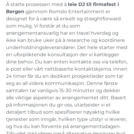
Å starte prosessen med å
leie DJ til firmafest i
Bergen
gjennom Romslo Entertainment er
designet for å være så enkelt og straightforward
som mulig. Vi forstår at du som
arrangementansvarlig har en travel hverdag og
ikke kan bruke uker på å researche og koordinere
underholdningsleverandører. Det hele starter med
en uforpliktende konsultasjon der vi kartlegger
dine behov. Du kan enten kontakte oss via telefon,
e-post eller vårt nettbaserte kontaktskjema. Innen
24 timer får du en dedikert prosjektleder som tar
seg av all videre kommunikasjon. Denne første
samtalen tar vanligvis 15-30 minutter og dekker
alle viktige aspekter av arrangementet ditt. Basert
på informasjonen du gir oss, utarbeider vi et
detaljert tilbud som spesifiserer nøyaktig hvilke
tjenester som inngår, hvilken type utstyr vi leverer,
og hva du kan forvente på arrangementsdagen.
Tilbudet inkluderer også alternative løsninger hvis