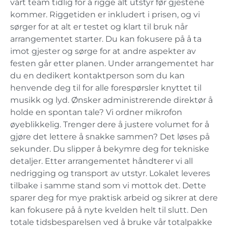
vårt team tidlig for å rigge alt utstyr før gjestene
kommer. Riggetiden er inkludert i prisen, og vi
sørger for at alt er testet og klart til bruk når
arrangementet starter. Du kan fokusere på å ta
imot gjester og sørge for at andre aspekter av
festen går etter planen. Under arrangementet har
du en dedikert kontaktperson som du kan
henvende deg til for alle forespørsler knyttet til
musikk og lyd. Ønsker administrerende direktør å
holde en spontan tale? Vi ordner mikrofon
øyeblikkelig. Trenger dere å justere volumet for å
gjøre det lettere å snakke sammen? Det løses på
sekunder. Du slipper å bekymre deg for tekniske
detaljer. Etter arrangementet håndterer vi all
nedrigging og transport av utstyr. Lokalet leveres
tilbake i samme stand som vi mottok det. Dette
sparer deg for mye praktisk arbeid og sikrer at dere
kan fokusere på å nyte kvelden helt til slutt. Den
totale tidsbesparelsen ved å bruke vår totalpakke