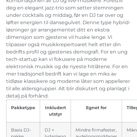
kombinasjonen av DJ og live-musikere. Forestill
deg en elegant jazz-trio som setter stemningen
under cocktails og middag, før en DJ tar over og
løfter energien til dansegulvet. Denne type hybrid-
løsninger gir arrangementet ditt en ekstra
dimensjon som gjestene vil huske lenge. Vi
tilpasser også musikkrepertoaret helt etter din
bedrifts profil og gjestenes demografi. For en ung
tech-startup kan vi fokusere på moderne
elektronisk musikk og de nyeste hitlåtene. For en
mer tradisjonell bedrift kan vi lage en miks av
tidløse klassikere og moderne låter som appellerer
til alle aldersgrupper. Alt blir diskutert og planlagt i
detalj på forhånd.
Pakketype
Inkludert
Egnet for
Till
utstyr
Basis DJ-
DJ +
Mindre firmafester,
Mikro
pakke
lydanlegg
avdelingsmiddager