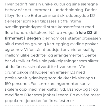
Hver bedrift har sin unike kultur og sine særegne
behov når det kommer til underholdning. Derfor
tilbyr Romslo Entertainment skreddersydde DJ-
tjenester som kan tilpasses alt fra intime
avdelingsmiddager til store konsernfester med
flere hundre deltakere. Når du velger å
leie DJ til
firmafest i Bergen
gjennom oss, starter prosessen
alltid med en grundig kartlegging av dine ønsker
og behov. Vi forstår at budsjetter varierer kraftig
mellom ulike bedrifter og arrangementer. Derfor
har vi utviklet fleksible pakkeløsninger som sikrer
at du får maksimal verdi for hver krone. Vår
grunnpakke inkluderer en erfaren DJ med
profesjonelt lydanlegg som dekker lokaler opp til
150 personer. For større arrangementer kan vi
skalere opp med mer kraftig lyd, lysshow og til og
med flere DJer som jobber i team. En av våre mest
populære tjenester for firmafester er