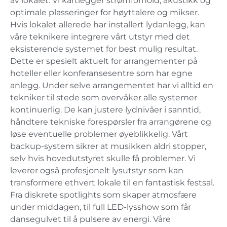
av lokalet. Vi kartlegger strømforhold, akustikk og
optimale plasseringer for høyttalere og mikser.
Hvis lokalet allerede har installert lydanlegg, kan
våre teknikere integrere vårt utstyr med det
eksisterende systemet for best mulig resultat.
Dette er spesielt aktuelt for arrangementer på
hoteller eller konferansesentre som har egne
anlegg. Under selve arrangementet har vi alltid en
tekniker til stede som overvåker alle systemer
kontinuerlig. De kan justere lydnivåer i sanntid,
håndtere tekniske forespørsler fra arrangørene og
løse eventuelle problemer øyeblikkelig. Vårt
backup-system sikrer at musikken aldri stopper,
selv hvis hovedutstyret skulle få problemer. Vi
leverer også profesjonelt lysutstyr som kan
transformere ethvert lokale til en fantastisk festsal.
Fra diskrete spotlights som skaper atmosfære
under middagen, til full LED-lysshow som får
dansegulvet til å pulsere av energi. Våre