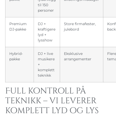
til 150
personer
Premium
DJ +
Store firmafester,
Konf
DJ-pakke
kraftigere
julebord
back
lyd +
lysshow
Hybrid-
DJ + live
Eksklusive
Fler
pakke
musikere
arrangementer
tema
+
komplett
teknikk
Full kontroll på
teknikk – vi leverer
komplett lyd og lys