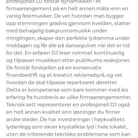
profesjonell DJ forstår dynamikken i et
firmaarrangement på en helt annen måte enn en
vanlig festmusiker. De vet hvordan man bygger
opp stemningen gradvis gjennom kvelden, starter
med behagelig bakgrunnsmusikk under
minglingen, skaper den perfekte lydramma under
middagen og får alle på dansegulvet når det er tid
for det. En erfaren DJ leser rommet kontinuerlig
og tilpasser musikken etter publikums reaksjoner.
De forstår forskjellen på en konservativ
finansbedrift og et kreativt reklamebyrå, og vet
hvordan de skal tilpasse repertoaret deretter.
Dette er kompetanse som bare kommer med års
erfaring fra hundrevis av ulike firmaarrangementer.
Teknisk sett representerer en profesjonell DJ også
en helt annen kvalitet enn løsninger du finner
andre steder. De har investeringer i høykvalitets
lydanlegg som sikrer krystallklar lyd i hele lokalet,
uten de irriterende tekniske problemene som kan