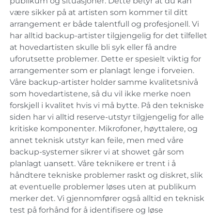
publikum og situasjoner. Dette betyr at du kan
være sikker på at artisten som kommer til ditt
arrangement er både talentfull og profesjonell. Vi
har alltid backup-artister tilgjengelig for det tilfellet
at hovedartisten skulle bli syk eller få andre
uforutsette problemer. Dette er spesielt viktig for
arrangementer som er planlagt lenge i forveien.
Våre backup-artister holder samme kvalitetsnivå
som hovedartistene, så du vil ikke merke noen
forskjell i kvalitet hvis vi må bytte. På den tekniske
siden har vi alltid reserve-utstyr tilgjengelig for alle
kritiske komponenter. Mikrofoner, høyttalere, og
annet teknisk utstyr kan feile, men med våre
backup-systemer sikrer vi at showet går som
planlagt uansett. Våre teknikere er trent i å
håndtere tekniske problemer raskt og diskret, slik
at eventuelle problemer løses uten at publikum
merker det. Vi gjennomfører også alltid en teknisk
test på forhånd for å identifisere og løse