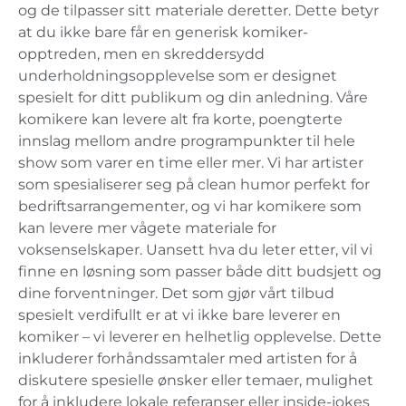
og de tilpasser sitt materiale deretter. Dette betyr
at du ikke bare får en generisk komiker-
opptreden, men en skreddersydd
underholdningsopplevelse som er designet
spesielt for ditt publikum og din anledning. Våre
komikere kan levere alt fra korte, poengterte
innslag mellom andre programpunkter til hele
show som varer en time eller mer. Vi har artister
som spesialiserer seg på clean humor perfekt for
bedriftsarrangementer, og vi har komikere som
kan levere mer vågete materiale for
voksenselskaper. Uansett hva du leter etter, vil vi
finne en løsning som passer både ditt budsjett og
dine forventninger. Det som gjør vårt tilbud
spesielt verdifullt er at vi ikke bare leverer en
komiker – vi leverer en helhetlig opplevelse. Dette
inkluderer forhåndssamtaler med artisten for å
diskutere spesielle ønsker eller temaer, mulighet
for å inkludere lokale referanser eller inside-jokes