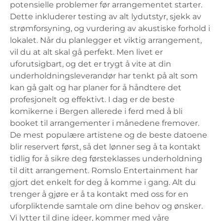
potensielle problemer før arrangementet starter.
Dette inkluderer testing av alt lydutstyr, sjekk av
strømforsyning, og vurdering av akustiske forhold i
lokalet. Når du planlegger et viktig arrangement,
vil du at alt skal gå perfekt. Men livet er
uforutsigbart, og det er trygt å vite at din
underholdningsleverandør har tenkt på alt som
kan gå galt og har planer for å håndtere det
profesjonelt og effektivt. I dag er de beste
komikerne i Bergen allerede i ferd med å bli
booket til arrangementer i månedene fremover.
De mest populære artistene og de beste datoene
blir reservert først, så det lønner seg å ta kontakt
tidlig for å sikre deg førsteklasses underholdning
til ditt arrangement. Romslo Entertainment har
gjort det enkelt for deg å komme i gang. Alt du
trenger å gjøre er å ta kontakt med oss for en
uforpliktende samtale om dine behov og ønsker.
Vi lytter til dine ideer, kommer med våre