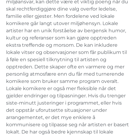
miljøansvar, kan dette være et viktig poeng når du
skal rechtferdiggjøre dine valg overfor ledelse,
familie eller gjester. Men fordelene ved lokale
komikere går langt utover miljøhensyn. Lokale
artister har en unik forståelse av bergensk humor,
kultur og referanser som kan gjøre opptreden
ekstra treffende og morsom. De kan inkludere
lokale vitser og observasjoner som får publikum til
å føle en spesiell tilknytning til artisten og
opptreden. Dette skaper ofte en varmere og mer
personlig atmosfære enn du får med turnerende
komikere som bruker samme program overalt.
Lokale komikere er også mer fleksible når det
gjelder endringer og tilpasninger. Hvis du trenger
siste-minutt justeringer i programmet, eller hvis
det oppstår uforutsette situasjoner under
arrangementet, er det mye enklere å
kommunisere og tilpasse seg når artisten er basert
lokalt. De har også bedre kjennskap til lokale