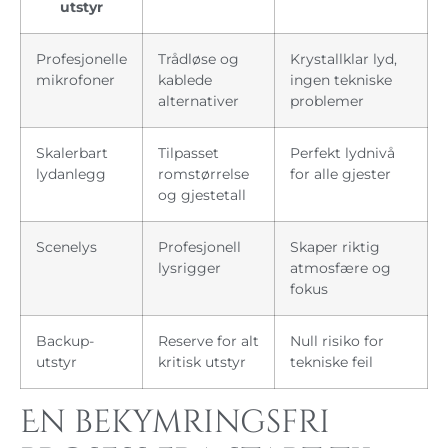
utstyr
Profesjonelle
Trådløse og
Krystallklar lyd,
mikrofoner
kablede
ingen tekniske
alternativer
problemer
Skalerbart
Tilpasset
Perfekt lydnivå
lydanlegg
romstørrelse
for alle gjester
og gjestetall
Scenelys
Profesjonell
Skaper riktig
lysrigger
atmosfære og
fokus
Backup-
Reserve for alt
Null risiko for
utstyr
kritisk utstyr
tekniske feil
En bekymringsfri