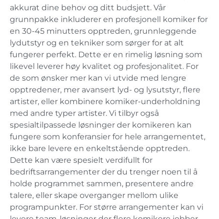
akkurat dine behov og ditt budsjett. Vår
grunnpakke inkluderer en profesjonell komiker for
en 30-45 minutters opptreden, grunnleggende
lydutstyr og en tekniker som sørger for at alt
fungerer perfekt. Dette er en rimelig løsning som
likevel leverer høy kvalitet og profesjonalitet. For
de som ønsker mer kan vi utvide med lengre
opptredener, mer avansert lyd- og lysutstyr, flere
artister, eller kombinere komiker-underholdning
med andre typer artister. Vi tilbyr også
spesialtilpassede løsninger der komikeren kan
fungere som konferansier for hele arrangementet,
ikke bare levere en enkeltstående opptreden.
Dette kan være spesielt verdifullt for
bedriftsarrangementer der du trenger noen til å
holde programmet sammen, presentere andre
talere, eller skape overganger mellom ulike
programpunkter. For større arrangementer kan vi
levere team-løsninger der flere komikere jobber