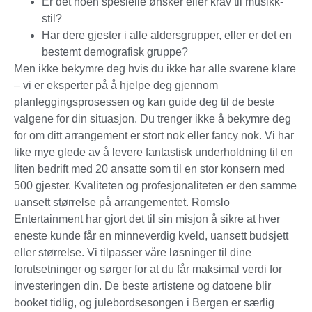
Er det noen spesielle ønsker eller krav til musikk-
stil?
Har dere gjester i alle aldersgrupper, eller er det en
bestemt demografisk gruppe?
Men ikke bekymre deg hvis du ikke har alle svarene klare
– vi er eksperter på å hjelpe deg gjennom
planleggingsprosessen og kan guide deg til de beste
valgene for din situasjon. Du trenger ikke å bekymre deg
for om ditt arrangement er stort nok eller fancy nok. Vi har
like mye glede av å levere fantastisk underholdning til en
liten bedrift med 20 ansatte som til en stor konsern med
500 gjester. Kvaliteten og profesjonaliteten er den samme
uansett størrelse på arrangementet. Romslo
Entertainment har gjort det til sin misjon å sikre at hver
eneste kunde får en minneverdig kveld, uansett budsjett
eller størrelse. Vi tilpasser våre løsninger til dine
forutsetninger og sørger for at du får maksimal verdi for
investeringen din. De beste artistene og datoene blir
booket tidlig, og julebordsesongen i Bergen er særlig