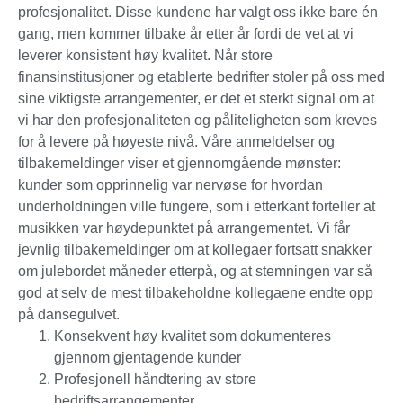
profesjonalitet. Disse kundene har valgt oss ikke bare én
gang, men kommer tilbake år etter år fordi de vet at vi
leverer konsistent høy kvalitet. Når store
finansinstitusjoner og etablerte bedrifter stoler på oss med
sine viktigste arrangementer, er det et sterkt signal om at
vi har den profesjonaliteten og påliteligheten som kreves
for å levere på høyeste nivå. Våre anmeldelser og
tilbakemeldinger viser et gjennomgående mønster:
kunder som opprinnelig var nervøse for hvordan
underholdningen ville fungere, som i etterkant forteller at
musikken var høydepunktet på arrangementet. Vi får
jevnlig tilbakemeldinger om at kollegaer fortsatt snakker
om julebordet måneder etterpå, og at stemningen var så
god at selv de mest tilbakeholdne kollegaene endte opp
på dansegulvet.
Konsekvent høy kvalitet som dokumenteres
gjennom gjentagende kunder
Profesjonell håndtering av store
bedriftsarrangementer