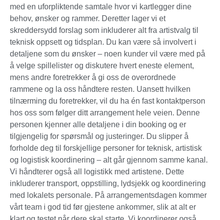
med en uforpliktende samtale hvor vi kartlegger dine
behov, ønsker og rammer. Deretter lager vi et
skreddersydd forslag som inkluderer alt fra artistvalg til
teknisk oppsett og tidsplan. Du kan være så involvert i
detaljene som du ønsker – noen kunder vil være med på
å velge spillelister og diskutere hvert eneste element,
mens andre foretrekker å gi oss de overordnede
rammene og la oss håndtere resten. Uansett hvilken
tilnærming du foretrekker, vil du ha én fast kontaktperson
hos oss som følger ditt arrangement hele veien. Denne
personen kjenner alle detaljene i din booking og er
tilgjengelig for spørsmål og justeringer. Du slipper å
forholde deg til forskjellige personer for teknisk, artistisk
og logistisk koordinering – alt går gjennom samme kanal.
Vi håndterer også all logistikk med artistene. Dette
inkluderer transport, oppstilling, lydsjekk og koordinering
med lokalets personale. På arrangementsdagen kommer
vårt team i god tid før gjestene ankommer, slik at alt er
klart og testet når dere skal starte. Vi koordinerer også