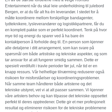
Entertainment når du skal leie underholdning til julebord
Bergen, er at du får alt fra én leverandør. I stedet for å
måtte koordinere mellom forskjellige bandagenter,
lydteknikere, lysleverandører og logistikkpartnere, får du
en komplett pakke som er perfekt koordinert. Tenk på hvor
mye tid og energi du sparer ved å ha bare én
kontaktperson å forholde deg til. En person som kjenner
alle detaljene i ditt arrangement, som kan svare på
spørsmål om både artistiske og tekniske aspekter, og som
tar ansvar for at alt fungerer smidig sammen. Dette er
spesielt verdifullt i travle perioder før jul, når tid er en
knapp ressurs. Vår helhetlige tilnærming reduserer også
risikoen for misforståelser og koordineringsproblemer.
Når samme team håndterer både artistene og det
tekniske utstyret, vet vi at alt passer sammen. Vi kjenner
våre artisters behov og kan tilpasse det tekniske oppsettet
perfekt til deres opptredener. Dette gir et mer profesjonelt
resultat og eliminerer risikoen for de tekniske problemene