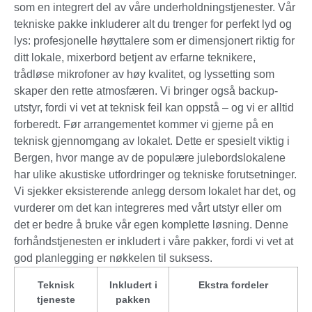
som en integrert del av våre underholdningstjenester. Vår
tekniske pakke inkluderer alt du trenger for perfekt lyd og
lys: profesjonelle høyttalere som er dimensjonert riktig for
ditt lokale, mixerbord betjent av erfarne teknikere,
trådløse mikrofoner av høy kvalitet, og lyssetting som
skaper den rette atmosfæren. Vi bringer også backup-
utstyr, fordi vi vet at teknisk feil kan oppstå – og vi er alltid
forberedt. Før arrangementet kommer vi gjerne på en
teknisk gjennomgang av lokalet. Dette er spesielt viktig i
Bergen, hvor mange av de populære julebordslokalene
har ulike akustiske utfordringer og tekniske forutsetninger.
Vi sjekker eksisterende anlegg dersom lokalet har det, og
vurderer om det kan integreres med vårt utstyr eller om
det er bedre å bruke vår egen komplette løsning. Denne
forhåndstjenesten er inkludert i våre pakker, fordi vi vet at
god planlegging er nøkkelen til suksess.
Teknisk
Inkludert i
Ekstra fordeler
tjeneste
pakken