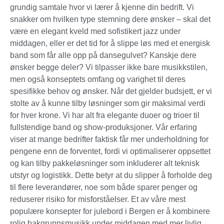
grundig samtale hvor vi lærer å kjenne din bedrift. Vi
snakker om hvilken type stemning dere ønsker – skal det
være en elegant kveld med sofistikert jazz under
middagen, eller er det tid for å slippe løs med et energisk
band som får alle opp på dansegulvet? Kanskje dere
ønsker begge deler? Vi tilpasser ikke bare musikkstilen,
men også konseptets omfang og varighet til deres
spesifikke behov og ønsker. Når det gjelder budsjett, er vi
stolte av å kunne tilby løsninger som gir maksimal verdi
for hver krone. Vi har alt fra elegante duoer og trioer til
fullstendige band og show-produksjoner. Vår erfaring
viser at mange bedrifter faktisk får mer underholdning for
pengene enn de forventet, fordi vi optimaliserer oppsettet
og kan tilby pakkeløsninger som inkluderer alt teknisk
utstyr og logistikk. Dette betyr at du slipper å forholde deg
til flere leverandører, noe som både sparer penger og
reduserer risiko for misforståelser. Et av våre mest
populære konsepter for julebord i Bergen er å kombinere
rolig bakgrunnsmusikk under middagen med mer livlig