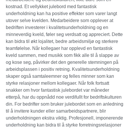
kostnad. Et vellykket julebord med fantastisk
underholdning kan ha positive effekter som varer langt
utover selve kvelden. Medarbeidere som opplever at
bedriften investerer i kvalitetsunderholdning og en
minneverdig kveld, føler seg verdsatt og appreciert. Dette
kan bidra til økt lojalitet, bedre arbeidsmiljø og sterkere
teamfølelse. Når kollegaer har opplevd en fantastisk
kveld sammen, med musikk som fikk alle til å slappe av
og kose seg, påvirker det den generelle stemningen på
arbeidsplassen i positiv retning. Kvalitetsunderholdning
skaper også samtaleemner og felles minner som kan
styrke relasjoner mellom kollegaer. Når folk fortsatt
snakker om hvor fantastisk julebordet var måneder
etterpå, har du oppnådd noe verdifullt for bedriftskulturen
din. For bedrifter som bruker julebordet som en anledning
til å invitere kunder eller samarbeidspartnere, blir
underholdningen ekstra viktig. Profesjonell, imponerende
underholdning kan bidra til å styrke forretningsrelasjoner