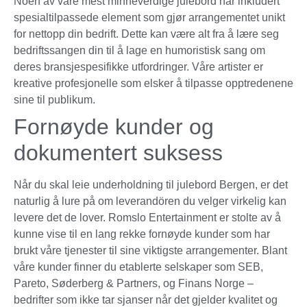
Noen av våre mest minneverdige julebord har inkludert
spesialtilpassede element som gjør arrangementet unikt
for nettopp din bedrift. Dette kan være alt fra å lære seg
bedriftssangen din til å lage en humoristisk sang om
deres bransjespesifikke utfordringer. Våre artister er
kreative profesjonelle som elsker å tilpasse opptredenene
sine til publikum.
Fornøyde kunder og
dokumentert suksess
Når du skal leie underholdning til julebord Bergen, er det
naturlig å lure på om leverandören du velger virkelig kan
levere det de lover. Romslo Entertainment er stolte av å
kunne vise til en lang rekke fornøyde kunder som har
brukt våre tjenester til sine viktigste arrangementer. Blant
våre kunder finner du etablerte selskaper som SEB,
Pareto, Søderberg & Partners, og Finans Norge –
bedrifter som ikke tar sjanser når det gjelder kvalitet og