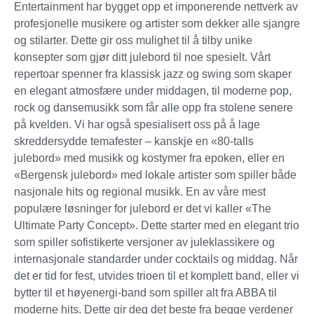
Entertainment har bygget opp et imponerende nettverk av
profesjonelle musikere og artister som dekker alle sjangre
og stilarter. Dette gir oss mulighet til å tilby unike
konsepter som gjør ditt julebord til noe spesielt. Vårt
repertoar spenner fra klassisk jazz og swing som skaper
en elegant atmosfære under middagen, til moderne pop,
rock og dansemusikk som får alle opp fra stolene senere
på kvelden. Vi har også spesialisert oss på å lage
skreddersydde temafester – kanskje en «80-talls
julebord» med musikk og kostymer fra epoken, eller en
«Bergensk julebord» med lokale artister som spiller både
nasjonale hits og regional musikk. En av våre mest
populære løsninger for julebord er det vi kaller «The
Ultimate Party Concept». Dette starter med en elegant trio
som spiller sofistikerte versjoner av juleklassikere og
internasjonale standarder under cocktails og middag. Når
det er tid for fest, utvides trioen til et komplett band, eller vi
bytter til et høyenergi-band som spiller alt fra ABBA til
moderne hits. Dette gir deg det beste fra begge verdener